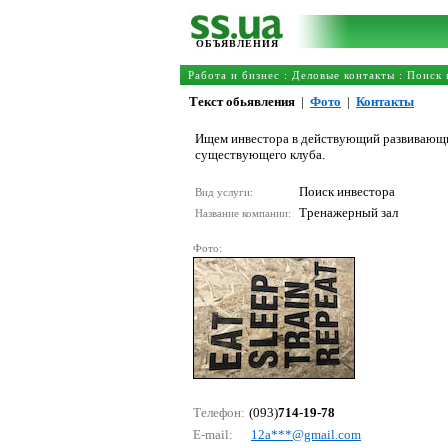
ОБЪЯВЛЕНИЯ
Работа и бизнес
:
Деловые контакты
:
Поиск 
Текст обьявления
|
Фото
|
Контакты
Ищем инвестора в действующий развивающий
существующего клуба.
Поиск инвестора
Вид услуги:
Тренажерный зал
Название компании:
Фото:
Телефон:
(093)
714-19-78
E-mail:
12а***@gmаil.соm