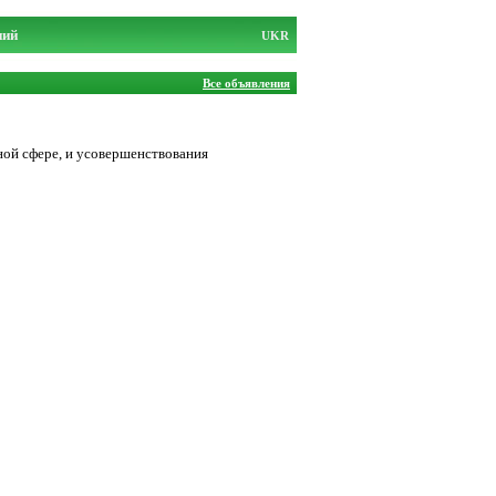
ний
UKR
Все объявления
ной сфере, и усовершенствования