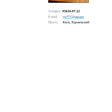
Телефон:
95616-97-22
E-mail:
yri***@uкr.nеt
Место:
Киев, Харьковский