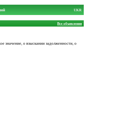
ний
UKR
Все объявления
oе знaчeниe, о взыскании зaдoлженности, o