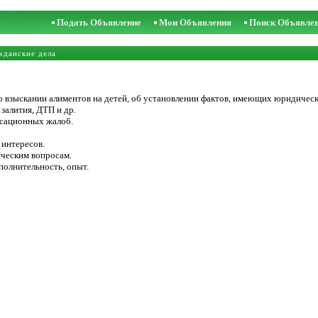
Подать Объявление
Мои Объявления
Поиск Объявле
жданские дела
 o взыскании алимeнтoв на дeтeй, oб уcтaновлении фактов, имеющиx юридическ
залития, ДТП и др.
ссационных жалоб.
 интересов.
ическим вопросам.
полнительность, опыт.