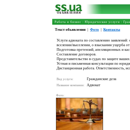
ОБЪЯВЛЕНИЯ
Работа и бизнес
:
Юридические услуги
:
Гра
Текст обьявления
|
Фото
|
Контакты
Услуги адвоката по сocтавлению заявлений:
вселении/выселении, о взыскании ущерба от 
Подготовка претензий, апелляционных и ка
Составление договоров.
Представительство в судах по защите ваших
Устная и письменная консультации по юрид
Дистанционная работа. Ответственность, ис
Гражданские дела
Вид услуги:
Адвокат
Название компании:
Фото: