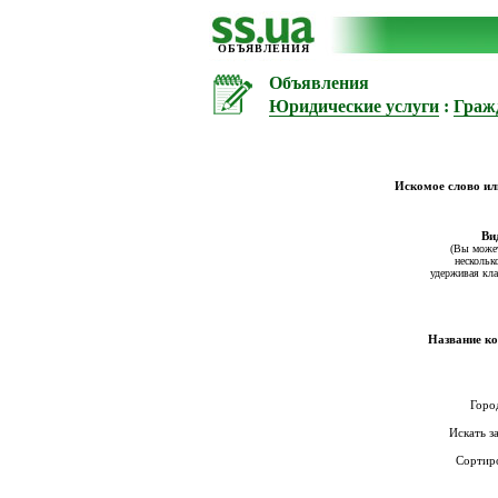
ОБЪЯВЛЕНИЯ
Объявления
Юридические услуги
:
Граж
Искомое слово ил
Ви
(Вы може
нескольк
удерживая кла
Название к
Горо
Искать з
Сортир