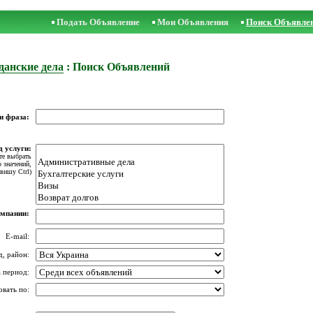
Подать Объявление
Мои Объявления
Поиск Объявле
данские дела
: Поиск Объявлений
и фраза:
д услуги:
те выбрать
о значений,
вишу Ctrl)
омпании:
E-mail:
д, район:
а период:
овать по: