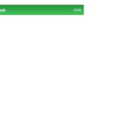
ний
UKR