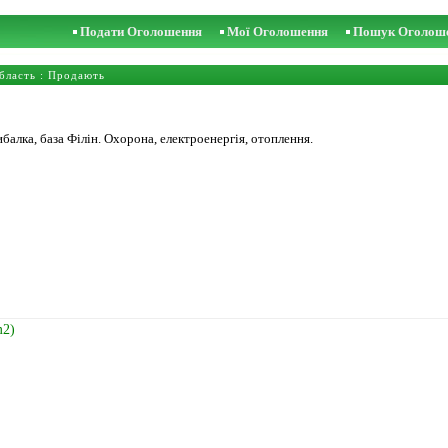
Подати Оголошення
Мої Оголошення
Пошук Оголош
бласть
: Продають
балка, база Філін. Охорона, електроенергія, отоплення.
m2)