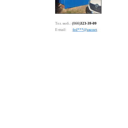
Тел. моб.:
(066)
323-39-09
E-mail:
fеd***@uкr.nеt