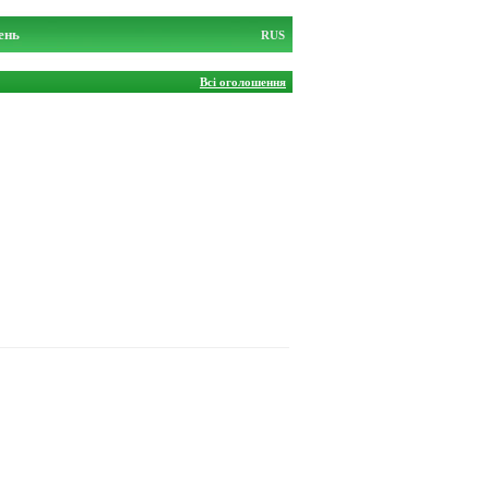
ень
RUS
Всі оголошення