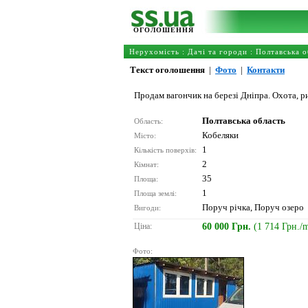
ОГОЛОШЕННЯ
Нерухомість
:
Дачі та городи
:
Полтавська о
Текст оголошення
|
Фото
|
Контакти
Продам вагончик на березі Дніпра. Охота, ри
Полтавська область
Область:
Кобеляки
Місто:
1
Кількість поверхів:
2
Кімнат:
35
Площа:
1
Площа землі:
Поруч річка, Поруч озеро
Вигоди:
Ціна:
60 000 Грн.
(1 714 Грн./
Фото: