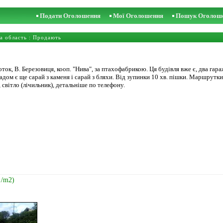
Подати Оголошення
Мої Оголошення
Пошук Оголош
а область
: Продають
ок, В. Березовиця, кооп. "Нива", за птахофабрикою. Ця будівля вже є, два гараж
адом є ще сарай з каменя і сарай з бляхи. Від зупинки 10 хв. пішки. Маршрутки
 світло (лічильник), детальніше по телефону.
./m2)