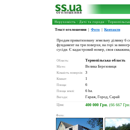
ОГОЛОШЕННЯ
Нерухомість
:
Дачі та городи
:
Тернопільськ
Текст оголошення
|
Фото
|
Контакти
Продам приватизовану земельну ділянку 6 сот
фундамент на три поверхи, на горі за виногр
сусіди. Є кадастровий номер, своя скважина,
Тернопільська область
Область:
Велика Березовиця
Місто:
3
Кількість поверхів:
1
Кімнат:
6
Площа:
6 ha.
Площа землі:
Гараж, Город, Сарай
Вигоди:
Ціна:
400 000 Грн.
(66 667 Грн
Фото: