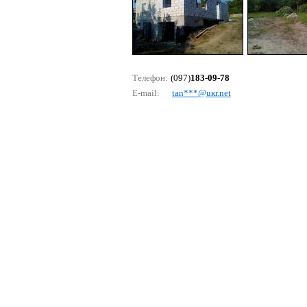
Телефон:
(097)
183-09-78
E-mail:
tаn***@uкr.nеt