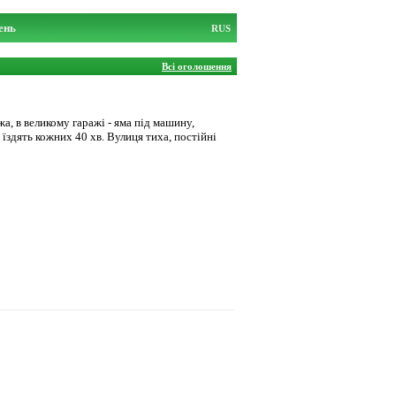
ень
RUS
Всі оголошення
а, в великому гаражі - яма під машину,
 їздять кожних 40 хв. Вулиця тиха, постійні