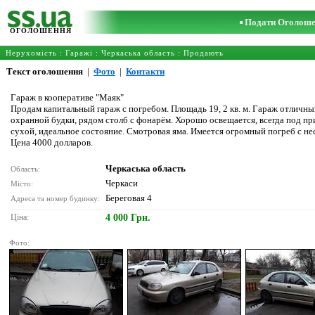
Подати Оголош
ОГОЛОШЕННЯ
Нерухомість
:
Гаражі
:
Черкаська область
: Продають
Текст оголошення
|
Фото
|
Контакти
Гараж в кооперативе "Маяк"
Продам капитальный гараж с погребом. Площадь 19, 2 кв. м. Гараж отличный
охранной будки, рядом столб с фонарём. Хорошо освещается, всегда под п
сухой, идеальное состояние. Смотровая яма. Имеется огромный погреб с не
Цена 4000 долларов.
Черкаська область
Область:
Черкаси
Місто:
Береговая 4
Адреса та номер будинку:
Ціна:
4 000 Грн.
Фото: