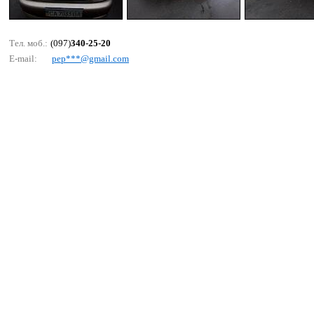
Тел. моб.:
(097)
340-25-20
E-mail:
рер***@gmаil.соm