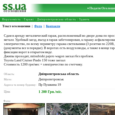
Подати Оголош
ОГОЛОШЕННЯ
Нерухомість
:
Гаражі
:
Дніпропетровська область
: Здають
Текст оголошення
|
Фото
|
Контакти
Сдам в аренду металлический гараж, расположенный во дворе дома по проспе
металл. Удобный заезд, въезд в гараж забетонирован, к гаражу асфальтирова
электричество, по всему периметру гаража светильники (3 розетки по 220В, 
(документы все в порядке). В воротах есть воздуховоды, а также в конце г
фиксации ворот в открытом виде.
Джипы проходят, mitsubishi pajero wagon заехал без проблем.
Toyota Land Cruiser Prado 150 тоже заехал
Стоимость 1200 грн/мес + электричество по счетчику.
Дніпропетровська область
Область:
Дніпропетровськ
Місто:
Пр Пушкина 19
Адреса та номер будинку:
Ціна:
1 200 Грн./міс.
Фото: