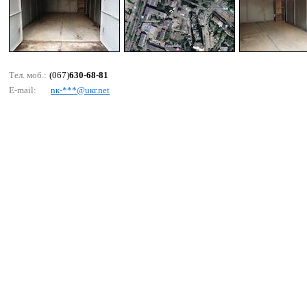
Тел. моб.:
(067)
630-68-81
E-mail:
nк-***@uкr.nеt