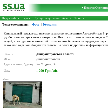
Подати Оголош
ОГОЛОШЕННЯ
Нерухомість
:
Гаражі
:
Дніпропетровська область
: Здають
Текст оголошення
|
Фото
|
Контакти
Капитальный гараж в охраняемом гаражном кооперативе Автолюбитель 9, ра
удобном месте гаражного кооператива. Высота потолков гаража и подвала 2. 
вещей, колес, дисков и запчастей. Возле гаража большая площадка для пар
также под охраной. Документа готовы. За более подробной информацией п
Дніпропетровська область
Область:
Дніпропетровськ
Місто:
Ул. Уездная, 3г
Адреса та номер будинку:
Ціна:
1 200 Грн./міс.
Фото: