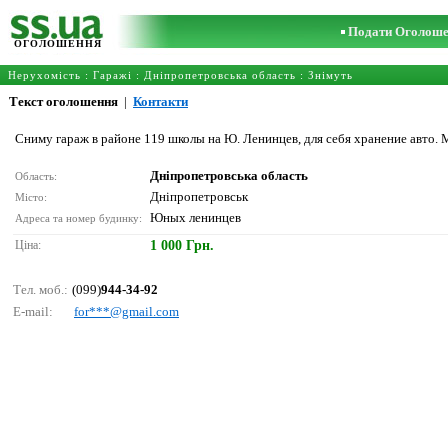
Подати Оголош
ОГОЛОШЕННЯ
Нерухомість
:
Гаражі
:
Дніпропетровська область
: Знімуть
Текст оголошення
|
Контакти
Сниму гараж в районе 119 школы на Ю. Ленинцев, для себя хранение авто.
Дніпропетровська область
Область:
Дніпропетровськ
Місто:
Юных ленинцев
Адреса та номер будинку:
Ціна:
1 000 Грн.
Тел. моб.:
(099)
944-34-92
E-mail:
fоr***@gmаil.соm