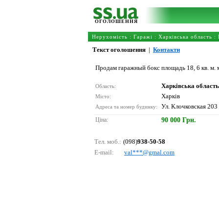
ОГОЛОШЕННЯ
Нерухомість
:
Гаражі
:
Харківська область
: 
Текст оголошення
|
Контакти
Продам гаражный бокс площадь 18, 6 кв. м. 
Харківська область
Область:
Харків
Місто:
Ул. Клочковская 203
Адреса та номер будинку:
Ціна:
90 000 Грн.
Тел. моб.:
(098)
938-50-58
E-mail:
vаl***@gmаl.соm