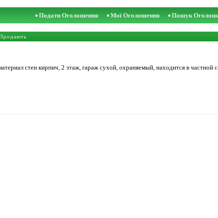
Подати Оголошення
Мої Оголошення
Пошук Оголош
Продають
материал стен кирпич, 2 этаж, гараж сухой, охраняемый, находится в частной 