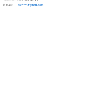
E-mail:
аlе***@gmаil.соm