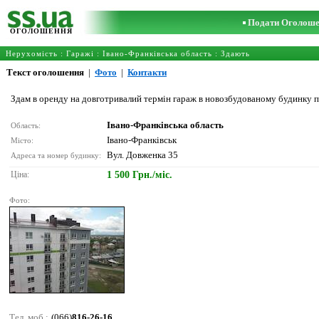
Подати Оголош
ОГОЛОШЕННЯ
Нерухомість
:
Гаражі
:
Івано-Франківська область
: Здають
Текст оголошення
|
Фото
|
Контакти
Здам в оренду на довготривалий термін гараж в новозбудованому будинку 
Івано-Франківська область
Область:
Івано-Франківськ
Місто:
Вул. Довженка 35
Адреса та номер будинку:
Ціна:
1 500 Грн./міс.
Фото:
Тел. моб.:
(066)
816-26-16