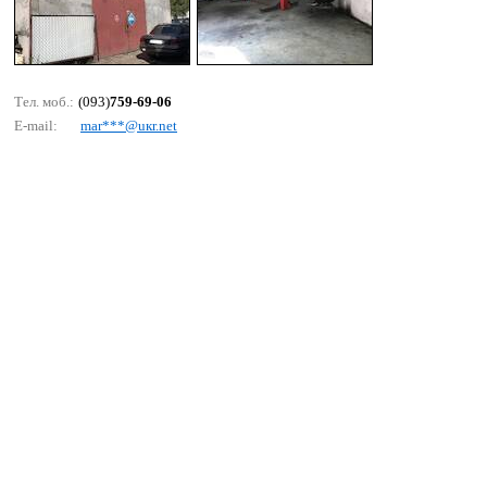
Тел. моб.:
(093)
759-69-06
E-mail:
mаr***@uкr.nеt