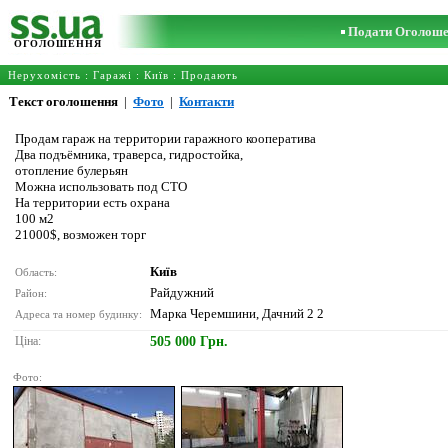
Подати Оголош
ОГОЛОШЕННЯ
Нерухомість
:
Гаражі
:
Київ
: Продають
Текст оголошення
|
Фото
|
Контакти
Продам гараж на территории гаражного кооператива
Два подъёмника, траверса, гидростойка,
отопление булерьян
Можна использовать под СТО
На территории есть охрана
100 м2
21000$, возможен торг
Київ
Область:
Райдужний
Район:
Марка Черемшини, Дачний 2 2
Адреса та номер будинку:
Ціна:
505 000 Грн.
Фото: