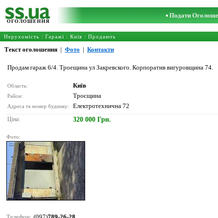
Подати Оголош
ОГОЛОШЕННЯ
Нерухомість
:
Гаражі
:
Київ
: Продають
Текст оголошення
|
Фото
|
Контакти
Продам гараж 6/4. Троещина ул Закревского. Корпоратив вигуровщина 74.
Київ
Область:
Троєщина
Район:
Електротехнична 72
Адреса та номер будинку:
Ціна:
320 000 Грн.
Фото:
Телефон:
(097)
789-26-28