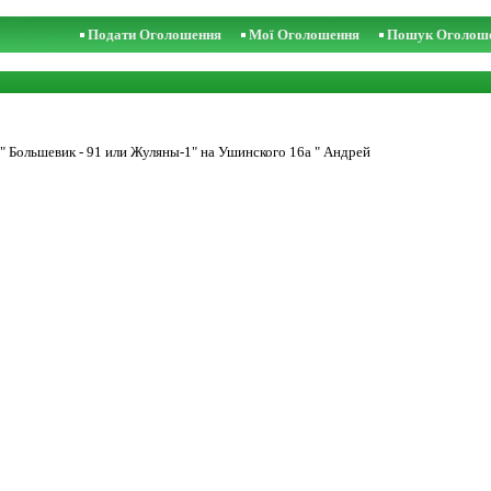
Подати Оголошення
Мої Оголошення
Пошук Оголош
 " Большевик - 91 или Жуляны-1" на Ушинского 16а " Андрей