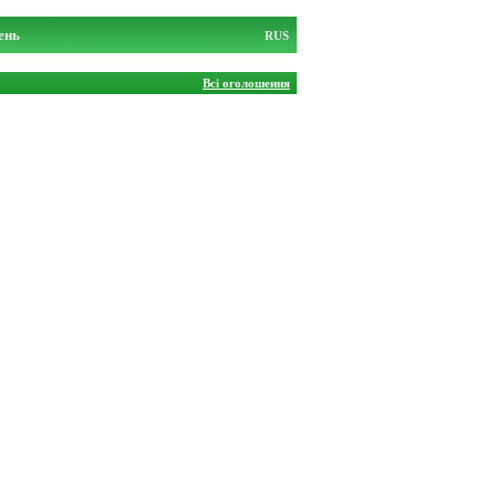
ень
RUS
Всі оголошення