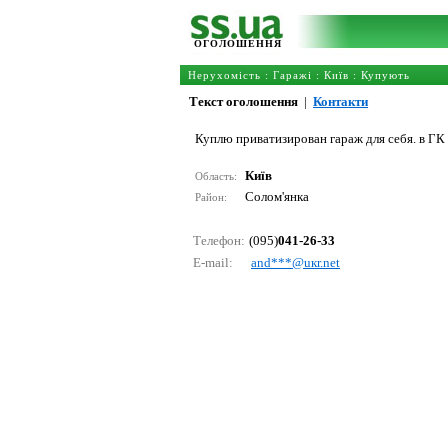
ОГОЛОШЕННЯ
Нерухомість
:
Гаражі
:
Київ
: Купують
Текст оголошення
|
Контакти
Куплю приватизирован гараж для себя. в ГК
Київ
Область:
Солом'янка
Район:
Телефон:
(095)
041-26-33
E-mail:
аnd***@uкr.nеt