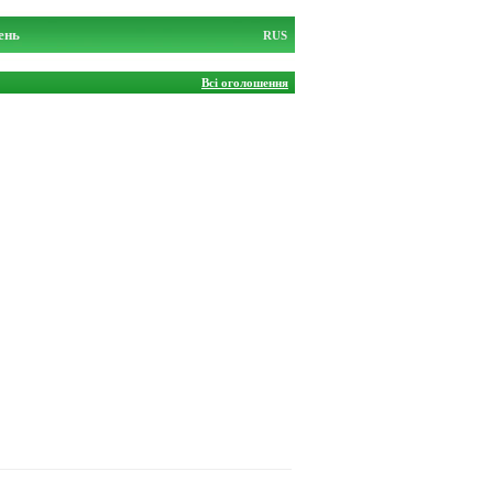
ень
RUS
Всі оголошення