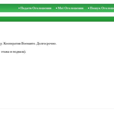
Подати Оголошення
Мої Оголошення
Пошук Оголош
у. Кооператив Военавто. Долгосрочно.
 этажа и подвала).