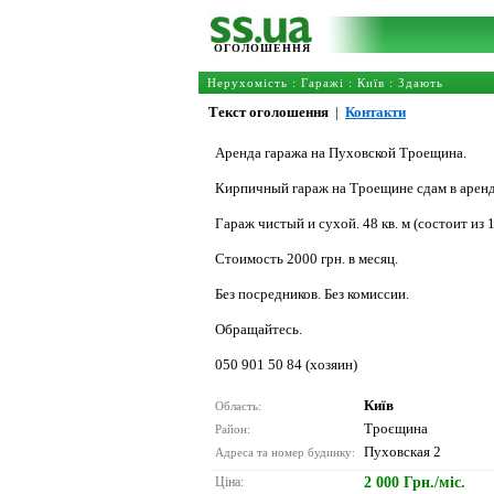
ОГОЛОШЕННЯ
Нерухомість
:
Гаражі
:
Київ
: Здають
Текст оголошення
|
Контакти
Аренда гаража на Пуховской Троещина.
Кирпичный гараж на Троещине сдам в аренд
Гараж чистый и сухой. 48 кв. м (состоит из 1
Стоимость 2000 грн. в месяц.
Без посредников. Без комиссии.
Обращайтесь.
050 901 50 84 (хозяин)
Київ
Область:
Троєщина
Район:
Пуховская 2
Адреса та номер будинку:
Ціна:
2 000 Грн./міс.