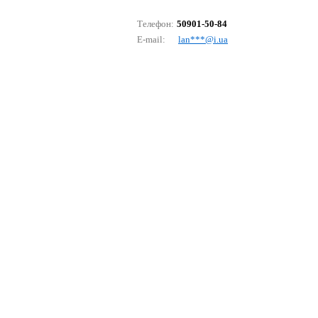
Телефон:
50901-50-84
E-mail:
lаn***@i.uа