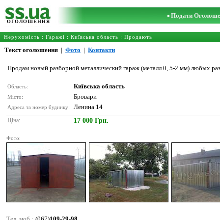
Подати Оголош
ОГОЛОШЕННЯ
Нерухомість
:
Гаражі
:
Київська область
: Продають
Текст оголошення
|
Фото
|
Контакти
Продам новый разборной металлический гараж (металл 0, 5-2 мм) любых ра
Київська область
Область:
Бровари
Місто:
Ленина 14
Адреса та номер будинку:
Ціна:
17 000 Грн.
Фото:
Тел. моб.:
(067)
109-29-98