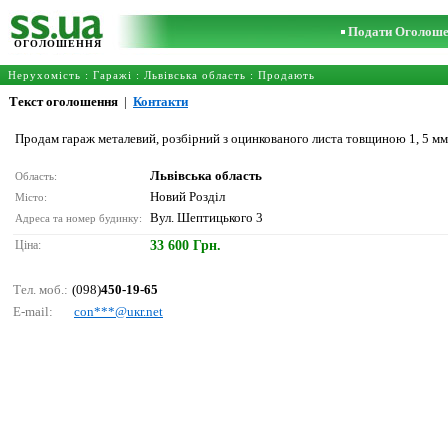
Подати Оголош
ОГОЛОШЕННЯ
Нерухомість
:
Гаражі
:
Львівська область
: Продають
Текст оголошення
|
Контакти
Продам гараж металевий, розбірний з оцинкованого листа товщиною 1, 5 мм
Львівська область
Область:
Новий Розділ
Місто:
Вул. Шептицького 3
Адреса та номер будинку:
Ціна:
33 600 Грн.
Тел. моб.:
(098)
450-19-65
E-mail:
соn***@uкr.nеt