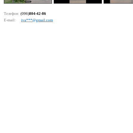
Телефон:
(096)
804-42-86
E-mail:
ivа***@gmаil.соm