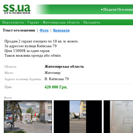
Подати Оголош
ОГОЛОШЕННЯ
Нерухомість
:
Гаражі
:
Житомирська область
: Продають
Текст оголошення
|
Фото
|
Контакти
Продам 2 гаражі площею по 18 кв. м. кожен.
За адресою вулиця Київська 79
Ціна 15000$ за один гараж.
Також можлива оренда або обмін.
Житомирська область
Область:
Житомир
Місто:
В. Київська 79
Адреса та номер будинку:
Ціна:
420 000 Грн.
Фото: