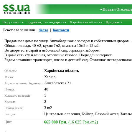
Подати Оголош
ОГОЛОШЕННЯ
Нерухомість
:
Будинки, господарства
:
Харківська область
: Продають
Текст оголошення
|
Фото
|
Контакти
Продам пол дома по улице Ашхабадськая с заездом и собственным двором.
Общая площадь 40 м2, кухня 7м2, комнаты 15м2 и 12 м2.
Во дворе есть сарай и небольшой сад, огражден забором.
В доме есть с/у и ванная, отопление газовое. Подведен интернет
Рядом остановка транспорта, школа и детский сад. Отличное месторасполо
Харківська область
Область:
Харків
Місто:
Ашхабатская 21
Адреса та номер будинку:
40
Площа:
1
Кількість поверхів:
2
Кімнат:
3 m2
Площа землі:
Центральне опалення, Бойлер, Газовий котел, Загаль
Вигоди:
Ціна:
665 000 Грн.
(16 625 Грн./m2)