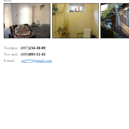
Фото:
Телефон:
(097)
234-30-09
Тел. моб.:
(099)
095-51-43
E-mail:
sоl***@gmаil.соm