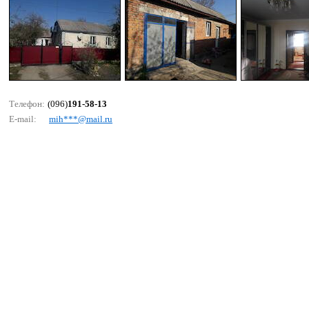
Телефон:
(096)
191-58-13
E-mail:
mih***@mаil.ru