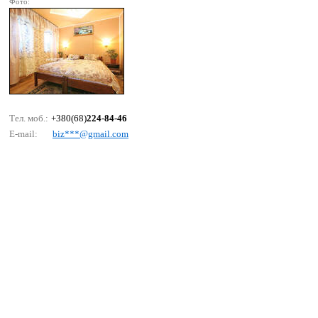
Фото:
Тел. моб.:
+380(68)
224-84-46
E-mail:
biz***@gmаil.соm