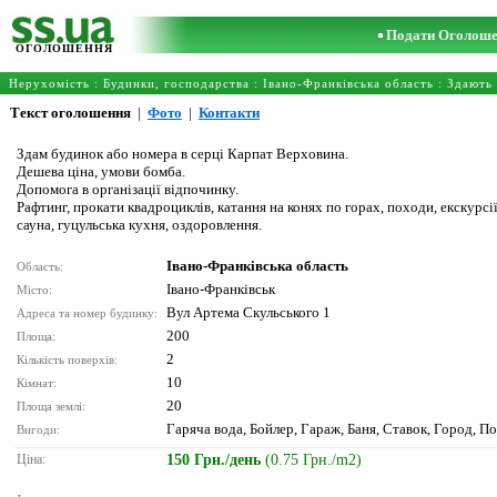
Подати Оголош
ОГОЛОШЕННЯ
Нерухомість
:
Будинки, господарства
:
Івано-Франківська область
: Здають
Текст оголошення
|
Фото
|
Контакти
Здам будинок або номера в серці Карпат Верховина.
Дешева ціна, умови бомба.
Допомога в організації відпочинку.
Рафтинг, прокати квадроциклів, катання на конях по горах, походи, екскурсії
сауна, гуцульська кухня, оздоровлення.
Івано-Франківська область
Область:
Івано-Франківськ
Місто:
Вул Артема Скульського 1
Адреса та номер будинку:
200
Площа:
2
Кількість поверхів:
10
Кімнат:
20
Площа землі:
Гаряча вода, Бойлер, Гараж, Баня, Ставок, Город, П
Вигоди:
Ціна:
150 Грн./день
(0.75 Грн./m2)