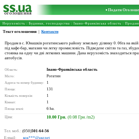
Подати Оголош
ОГОЛОШЕННЯ
Нерухомість
:
Будинки, господарства
:
Івано-Франківська область
: Продаю
Текст оголошення
|
Контакти
Продам в с. Юнашків рогатинського району земельну ділянку 0. 06га на якій
під кафе-бар, магазин чи легку промисловість. Підведене світло та газ, збу
стоянка на одну чи дві легкових машини. Дана нерухомість знаходиться пра
автобусів.
Івано-Франківська область
Область:
Рогатин
Місто:
1
Адреса та номер будинку:
131
Площа:
1
Кількість поверхів:
1
Кімнат:
6 ha.
Площа землі:
Ціна:
10.00 Грн.
(0.08 Грн./m2)
Тел. моб.:
(050)
501-64-56
E-mail:
кок***@uкr.nеt