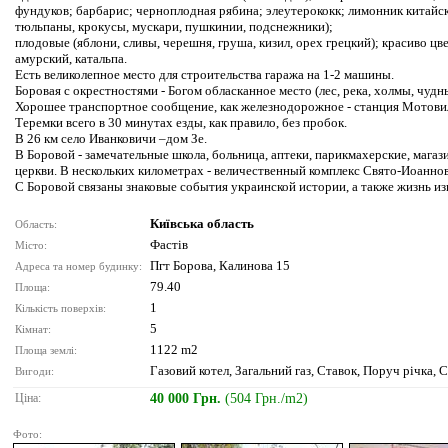
фундуков; барбарис; черноплодная рябина; элеутерококк; лимонник китайс
тюльпаны, крокусы, мускари, пушкинии, подснежники);
плодовые (яблони, сливы, черешня, груша, кизил, орех грецкий); красиво цв
амурский, катальпа.
Есть великолепное место для строительства гаража на 1-2 машины.
Боровая с окрестностями - Богом обласканное место (лес, река, холмы, чу
Хорошее транспортное сообщение, как железнодорожное - станция Мотовил
Теремки всего в 30 минутах езды, как правило, без пробок.
В 26 км село Иванковичи –дом Зе.
В Боровой - замечательные школа, больница, аптеки, парикмахерские, магази
церкви. В нескольких километрах - величественный комплекс Свято-Иоанно
С Боровой связаны знаковые события украинской истории, а также жизнь и
Київська область
Область:
Фастів
Місто:
Пгт Борова, Калинова 15
Адреса та номер будинку:
79.40
Площа:
1
Кількість поверхів:
5
Кімнат:
1122 m2
Площа землі:
Газовий котел, Загальний газ, Ставок, Поруч річка, 
Вигоди:
Ціна:
40 000 Грн.
(504 Грн./m2)
Фото: