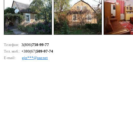
Телефон:
3(806)
750-99-77
Тел. моб.:
+380(67)
509-97-74
E-mail:
gin***@uкr.nеt