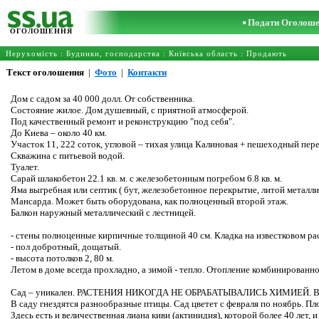
Подати Оголош
ОГОЛОШЕННЯ
Нерухомість
:
Будинки, господарства
:
Київська область
: Продають
Текст оголошення
|
Фото
|
Контакти
Дом с садом за 40 000 долл. От собственника.
Состояние жилое. Дом душевный, с приятной атмосферой.
Под качественный ремонт и реконструкцию "под себя".
До Киева – около 40 км.
Участок 11, 222 соток, угловой – тихая улица Калиновая + пешеходный пере
Скважина с питьевой водой.
Туалет.
Сарай шлакобетон 22.1 кв. м. с железобетонным погребом 6.8 кв. м.
Яма выгребная или септик ( бут, железобетонное перекрытие, литой металл
Мансарда. Может быть оборудована, как полноценный второй этаж.
Балкон наружный металлический с лестницей.
- стены полноценные кирпичные толщиной 40 см. Кладка на известковом ра
- пол добротный, дощатый.
- высота потолков 2, 80 м.
Летом в доме всегда прохладно, а зимой - тепло. Отопление комбинированное
Сад – уникален. РАСТЕНИЯ НИКОГДА НЕ ОБРАБАТЫВАЛИСЬ ХИМИЕЙ. В по
В саду гнездятся разнообразные птицы. Сад цветет с февраля по ноябрь. Пл
Здесь есть и величественная лиана киви (актинидия), которой более 40 лет, 