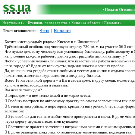
Подати Оголош
ОГОЛОШЕННЯ
Нерухомість
:
Будинки, господарства
:
Київська область
: Продають
Текст оголошення
|
Фото
|
Контакти
Хотите иметь усадьбу рядом с Киевом в с. Иванковичи?
Трёхэтажный особняк под чистовую отделку 730 кв. м. на участке 56.5 сот
Что нужно деловому человеку или успешному бизнесмену, работающему в бо
напряжение каждого рабочего дня не дают расслабиться ни на минуту?
Любой успешный человек понимает, что качественная работа невозможна б
не за городом? Вдали от всей суеты, задымленности и вечных пробок.
Да, конечно, эта усадьба станет любимым местом для жизни и отдыха своего
политиков, известных журналистов и звезд шоу-бизнеса.
Всего 18 км отличной дороги – и Вы в своем доме, в кругу семьи, можете 
куполом неба, восходами и закатами.
Вы искали такой дом?
 Термодом – в нем тепло зимой и не жарко летом.
 Особняк построен по авторскому проекту по самым современным технолог
 Стены из австрийского поротерма, крыша из натуральной черепицы фирм
воловье око.
 Это особняк для тех, кто любит много пространства и света. В доме мн
через дорогу церковь с золотыми куполами.
 Лестничные пролеты застеклены витражными окнами с нежным красивым
 В доме разведена электрика, с/технические коммуникации, подведен газ.