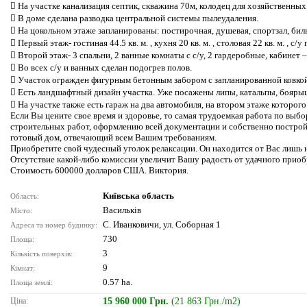
 На участке канализация септик, скважина 70м, колодец для хозяйственных
 В доме сделана разводка центральной системы пылеудаления.
 На цокольном этаже запланированы: постирочная, душевая, спортзал, биль
 Первый этаж- гостиная 44.5 кв. м. , кухня 20 кв. м. , столовая 22 кв. м. , с
 Второй этаж- 3 спальни, 2 ванные комнаты с с/у, 2 гардеробные, кабинет 
 Во всех с/у и ванных сделан подогрев полов.
 Участок огражден фигурным бетонным забором с запланированной ковкой
 Есть ландшафтный дизайн участка. Уже посажены липы, катальпы, боярыш
 На участке также есть гараж на два автомобиля, на втором этаже которого
Если Вы цените свое время и здоровье, то самая трудоемкая работа по выбор
строительных работ, оформлению всей документации и собственно постройк
готовый дом, отвечающий всем Вашим требованиям.
Приобретите свой чудесный уголок релаксации. Он находится от Вас лишь 
Отсутствие какой-либо комиссии увеличит Вашу радость от удачного приоб
Стоимость 600000 долларов США. Виктория.
Київська область
Область:
Васильків
Місто:
С. Иванковичи, ул. Соборная 1
Адреса та номер будинку:
730
Площа:
3
Кількість поверхів:
9
Кімнат:
0.57 ha.
Площа землі:
Ціна:
15 960 000 Грн.
(21 863 Грн./m2)