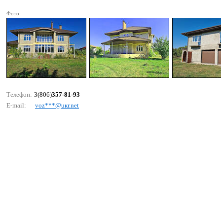
Фото:
Телефон:
3(806)
357-81-93
E-mail:
vоz***@uкr.nеt