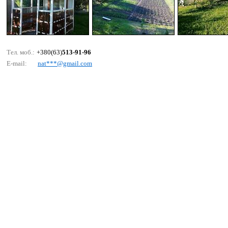
Тел. моб.:
+380(63)
513-91-96
E-mail:
nаt***@gmаil.соm