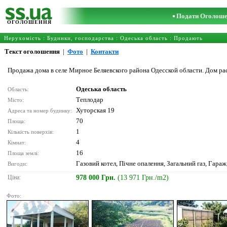
Подати Оголош
ОГОЛОШЕННЯ
Нерухомість
:
Будинки, господарства
:
Одеська область
: Продають
Текст оголошення
|
Фото
|
Контакти
Продажа дома в селе Мирное Беляевского района Одесской области. Дом рас
Одеська область
Область:
Теплодар
Місто:
Хуторская 19
Адреса та номер будинку:
70
Площа:
1
Кількість поверхів:
4
Кімнат:
16
Площа землі:
Газовий котел, Пічне опалення, Загальний газ, Гараж
Вигоди:
Ціна:
978 000 Грн.
(13 971 Грн./m2)
Фото: