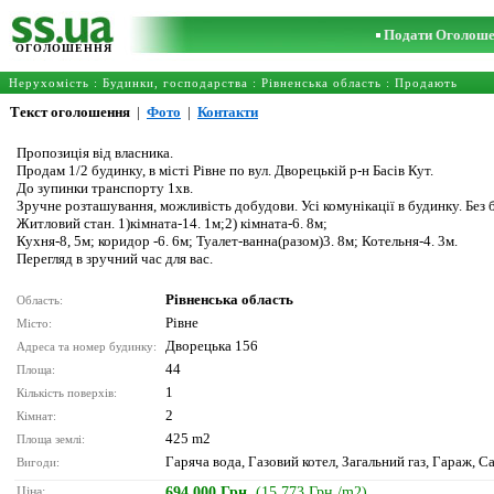
Подати Оголош
ОГОЛОШЕННЯ
Нерухомість
:
Будинки, господарства
:
Рівненська область
: Продають
Текст оголошення
|
Фото
|
Контакти
Пропозиція від власника.
Продам 1/2 будинку, в місті Рівне по вул. Дворецькій р-н Басів Кут.
До зупинки транспорту 1хв.
Зручне розташування, можливість добудови. Усі комунікації в будинку. Без бо
Житловий стан. 1)кімната-14. 1м;2) кімната-6. 8м;
Кухня-8, 5м; коридор -6. 6м; Туалет-ванна(разом)3. 8м; Котельня-4. 3м.
Перегляд в зручний час для вас.
Рівненська область
Область:
Рівне
Місто:
Дворецька 156
Адреса та номер будинку:
44
Площа:
1
Кількість поверхів:
2
Кімнат:
425 m2
Площа землі:
Гаряча вода, Газовий котел, Загальний газ, Гараж, С
Вигоди:
Ціна:
694 000 Грн.
(15 773 Грн./m2)