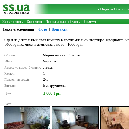
Подати Оголош
ОГОЛОШЕННЯ
Нерухомість
:
Квартири
:
Чернігівська область
: Знімуть
Текст оголошення
|
Фото
|
Контакти
Сдам на длительный срок комнату в трехкомнатной квартире. Предпочтение
1000 грн. Комиссия агентства разово - 1000 грн.
Чернігівська область
Область:
Чернігів
Місто:
Летка
Адреса та номер будинку:
1
Кімнат:
2/5
Поверх / поверхів:
Всі зручності
Вигоди:
Ціна:
1 000 Грн.
Фото: