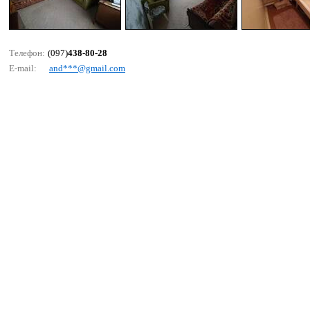
Телефон:
(097)
438-80-28
E-mail:
аnd***@gmаil.соm