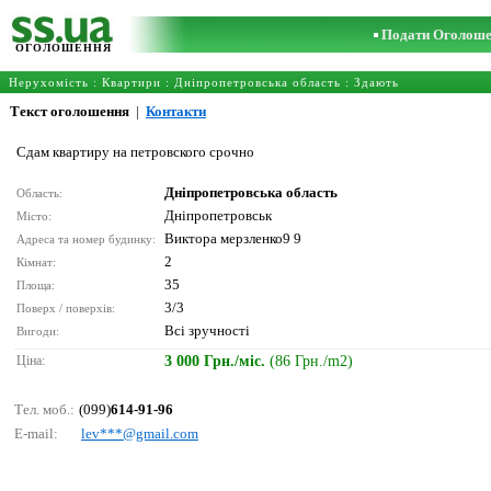
Подати Оголош
ОГОЛОШЕННЯ
Нерухомість
:
Квартири
:
Дніпропетровська область
: Здають
Текст оголошення
|
Контакти
Сдам квартиру на петровского срочно
Дніпропетровська область
Область:
Дніпропетровськ
Місто:
Виктора мерзленко9 9
Адреса та номер будинку:
2
Кімнат:
35
Площа:
3/3
Поверх / поверхів:
Всі зручності
Вигоди:
Ціна:
3 000 Грн./міс.
(86 Грн./m2)
Тел. моб.:
(099)
614-91-96
E-mail:
lеv***@gmаil.соm