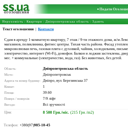
Подати Оголош
ОГОЛОШЕННЯ
Нерухомість
:
Квартири
:
Дніпропетровська область
: Здають
Текст оголошення
|
Контакти
Сдам в аренду 1-комнатную квартиру, 7 этаж / 9-ти этажного дома, ж/м Ле
магазинов, поликлиника, фитнес центры. Тихая часть района. Фасад утеплен,
микроволновая печь, газовая плита с духовкой, чайник, холодильник, письме
электричество, интернет (Wi-Fi), домофон. Балкон и лоджия застеклены, дв
мес. + коммунальные (электричество, вода, газ). Без животных, без детей.
Дніпропетровська область
Область:
Дніпропетровськ
Місто:
Дніпро, вул. Березинська 37
Адреса та номер будинку:
1
Кімнат:
39.60
Площа:
7/9 ліфт
Поверх / поверхів:
Всі зручності
Вигоди:
Ціна:
8 500 Грн./міс.
(215 Грн./m2)
Телефон:
+380(97)
985-10-45