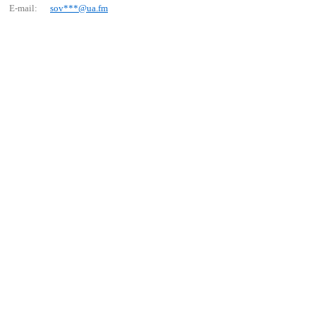
E-mail:
sоv***@uа.fm