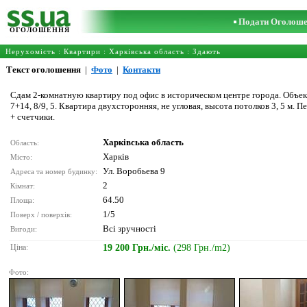
Подати Оголош
ОГОЛОШЕННЯ
Нерухомість
:
Квартири
:
Харківська область
: Здають
Текст оголошення
|
Фото
|
Контакти
Сдам 2-комнатную квартиру под офис в историческом центре города. Объект 
7+14, 8/9, 5. Квартира двухсторонняя, не угловая, высота потолков 3, 5 м.
+ счетчики.
Харківська область
Область:
Харків
Місто:
Ул. Воробьева 9
Адреса та номер будинку:
2
Кімнат:
64.50
Площа:
1/5
Поверх / поверхів:
Всі зручності
Вигоди:
Ціна:
19 200 Грн./міс.
(298 Грн./m2)
Фото: