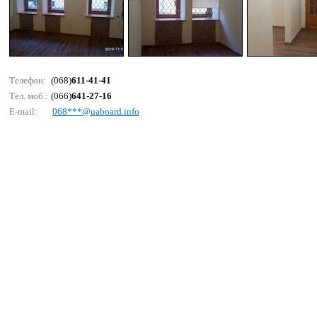
Телефон:
(068)
611-41-41
Тел. моб.:
(066)
641-27-16
E-mail:
068***@uаbоаrd.infо