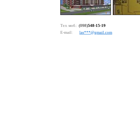
Тел. моб.:
(098)
548-15-19
E-mail:
lаs***@gmаil.соm