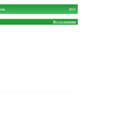
ень
RUS
Всі оголошення