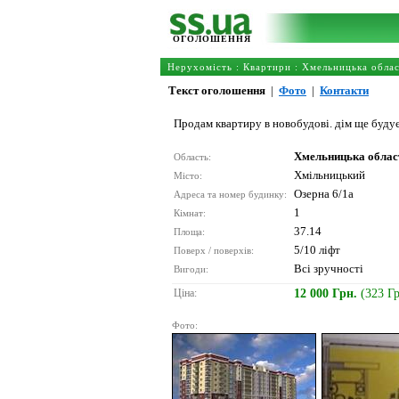
ОГОЛОШЕННЯ
Нерухомість
:
Квартири
:
Хмельницька обла
Текст оголошення
|
Фото
|
Контакти
Продам квартиру в новобудові. дім ще буду
Хмельницька облас
Область:
Хмільницький
Місто:
Озерна 6/1а
Адреса та номер будинку:
1
Кімнат:
37.14
Площа:
5/10 ліфт
Поверх / поверхів:
Всі зручності
Вигоди:
Ціна:
12 000 Грн.
(323 Г
Фото: