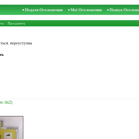
Подати Оголошення
Мої Оголошення
Пошук Оголош
сть
: Продають
ється. переуступка
ть
рн./m2)