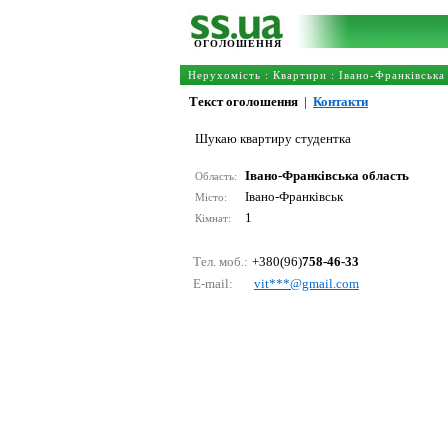
ОГОЛОШЕННЯ
Нерухомість
:
Квартири
:
Івано-Франківська
Текст оголошення
|
Контакти
Шукаю квартиру студентка
Івано-Франківська область
Область:
Івано-Франківськ
Місто:
1
Кімнат:
Тел. моб.:
+380(96)
758-46-33
E-mail:
vit***@gmаil.соm