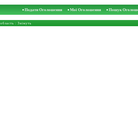
Подати Оголошення
Мої Оголошення
Пошук Оголош
 область
: Знімуть