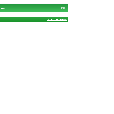
ень
RUS
Всі оголошення