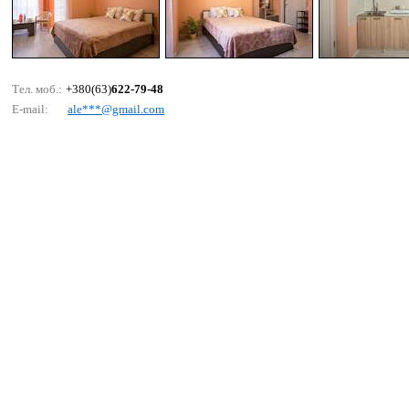
Тел. моб.:
+380(63)
622-79-48
E-mail:
аlе***@gmаil.соm