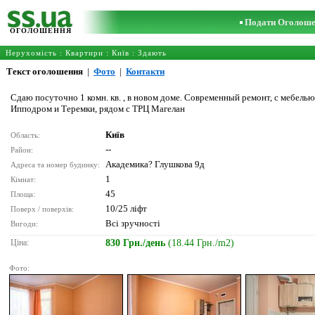
Подати Оголош
ОГОЛОШЕННЯ
Нерухомість
:
Квартири
:
Київ
: Здають
Текст оголошення
|
Фото
|
Контакти
Сдаю посуточно 1 комн. кв. , в новом доме. Современный ремонт, с мебелью
Ипподром и Теремки, рядом с ТРЦ Магелан
Київ
Область:
--
Район:
Академика? Глушкова 9д
Адреса та номер будинку:
1
Кімнат:
45
Площа:
10/25 ліфт
Поверх / поверхів:
Всі зручності
Вигоди:
Ціна:
830 Грн./день
(18.44 Грн./m2)
Фото: