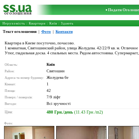
Подати Оголош
ОГОЛОШЕННЯ
Нерухомість
:
Квартири
:
Київ
: Здають
Текст оголошення
|
Фото
|
Контакти
Квартира в Киеве посуточно, почасово.
1 комнатная, Святошинский район, улица Жолудева. 42/22/9 кв. м. Отличное с
Утюг, гладильная доска. 4 спальных места. Рядом автостоянка. Супермаркет
Київ
Область:
Святошин
Район:
Жолудева 6е
Адреса та номер будинку:
1
Кімнат:
42
Площа:
7/9 ліфт
Поверх / поверхів:
Всі зручності
Вигоди:
Ціна:
480 Грн./день
(11.43 Грн./m2)
Фото: