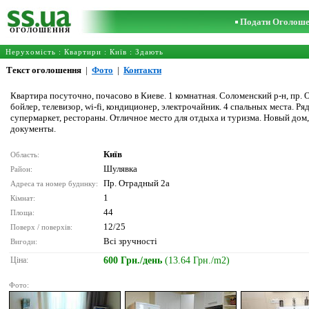
Подати Оголош
ОГОЛОШЕННЯ
Нерухомість
:
Квартири
:
Київ
: Здають
Текст оголошення
|
Фото
|
Контакти
Квартира посуточно, почасово в Киеве. 1 комнатная. Соломенский р-н, пр. О
бойлер, телевизор, wi-fi, кондиционер, электрочайник. 4 спальных места. 
супермаркет, рестораны. Отличное место для отдыха и туризма. Новый дом, 
документы.
Київ
Область:
Шулявка
Район:
Пр. Отрадный 2а
Адреса та номер будинку:
1
Кімнат:
44
Площа:
12/25
Поверх / поверхів:
Всі зручності
Вигоди:
Ціна:
600 Грн./день
(13.64 Грн./m2)
Фото: