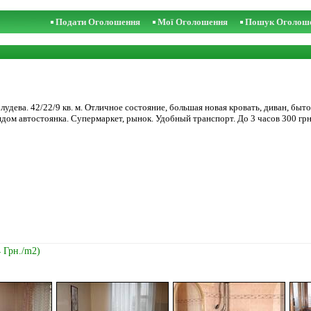
Подати Оголошення
Мої Оголошення
Пошук Оголош
дева. 42/22/9 кв. м. Отличное состояние, большая новая кровать, диван, бытова
Рядом автостоянка. Супермаркет, рынок. Удобный транспорт. До 3 часов 300 г
4 Грн./m2)