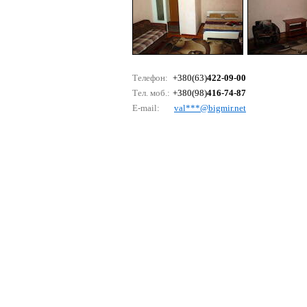
Телефон:
+380(63)
422-09-00
Тел. моб.:
+380(98)
416-74-87
E-mail:
vаl***@bigmir.nеt