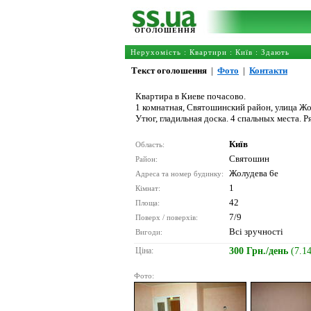
ОГОЛОШЕННЯ
Нерухомість
:
Квартири
:
Київ
: Здають
Текст оголошення
|
Фото
|
Контакти
Квартира в Киеве почасово.
1 комнатная, Святошинский район, улица Жолу
Утюг, гладильная доска. 4 спальных места. 
Київ
Область:
Святошин
Район:
Жолудева 6е
Адреса та номер будинку:
1
Кімнат:
42
Площа:
7/9
Поверх / поверхів:
Всі зручності
Вигоди:
Ціна:
300 Грн./день
(7.1
Фото: