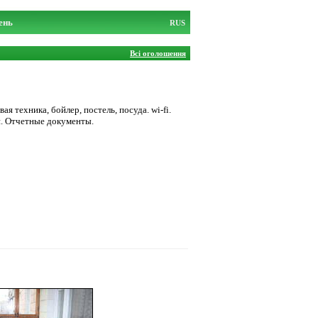
ень
RUS
Всі оголошення
я техника, бойлер, постель, посуда. wi-fi.
рн. Отчетные документы.