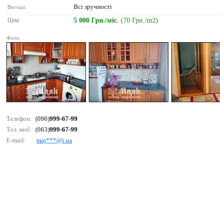
Всі зручності
Вигоди:
Ціна:
5 000 Грн./міс.
(70 Грн./m2)
Фото:
Телефон:
(096)
999-67-99
Тел. моб.:
(063)
999-67-99
E-mail:
mаj***@i.uа