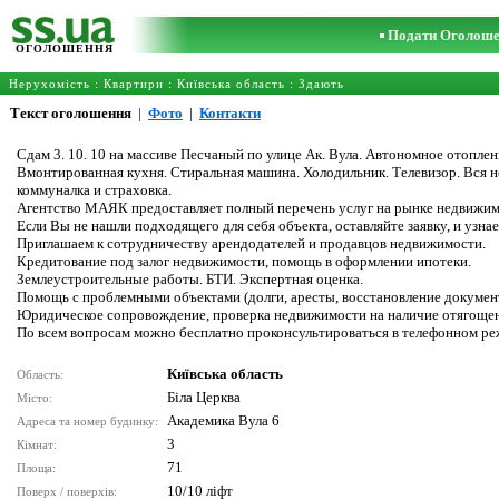
Подати Оголош
ОГОЛОШЕННЯ
Нерухомість
:
Квартири
:
Київська область
: Здають
Текст оголошення
|
Фото
|
Контакти
Сдам 3. 10. 10 на массиве Песчаный по улице Ак. Вула. Автономное отопле
Вмонтированная кухня. Стиральная машина. Холодильник. Телевизор. Вся н
коммуналка и страховка.
Агентство МАЯК предоставляет полный перечень услуг на рынке недвижимо
Если Вы не нашли подходящего для себя объекта, оставляйте заявку, и узна
Приглашаем к сотрудничеству арендодателей и продавцов недвижимости.
Кредитование под залог недвижимости, помощь в оформлении ипотеки.
Землеустроительные работы. БТИ. Экспертная оценка.
Помощь с проблемными объектами (долги, аресты, восстановление докумен
Юридическое сопровождение, проверка недвижимости на наличие отягощени
По всем вопросам можно бесплатно проконсультироваться в телефонном ре
Київська область
Область:
Біла Церква
Місто:
Академика Вула 6
Адреса та номер будинку:
3
Кімнат:
71
Площа:
10/10 ліфт
Поверх / поверхів: