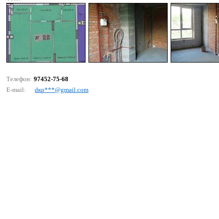
Телефон:
97452-75-68
E-mail:
dкр***@gmаil.соm