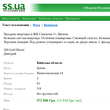
Подати Оголош
ОГОЛОШЕННЯ
Нерухомість
:
Квартири
:
Київська область
: Продають
Текст оголошення
|
Фото
|
Контакти
Продажа квартиры в ЖК Синергия 3+, Ирпень
Большая светлая квартира. Отличная планировка. Смежный санузел. Больша
Хорошая локация. Под домом супермаркет и садик, во дворе школа. С фасад
АН Gold House
Дмитрий
Київська область
Область:
Ірпінь
Місто:
Новооскольская 14
Адреса та номер будинку:
2
Кімнат:
61
Площа:
5/9
Поверх / поверхів:
Без зручностей
Вигоди:
Ціна:
972 000 Грн.
(15 934 Грн./m2)
Фото: