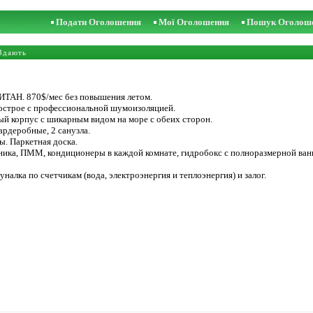
Подати Оголошення
Мої Оголошення
Пошук Оголош
Здають
ТАН. 870$/мес без повышения летом.
острое с профессиональной шумоизоляцией.
ый корпус с шикарным видом на море с обеих сторон.
ардеробные, 2 санузла.
. Паркетная доска.
ника, ПММ, кондиционеры в каждой комнате, гидробокс с полноразмерной ванн
налка по счетчикам (вода, электроэнергия и теплоэнергия) и залог.