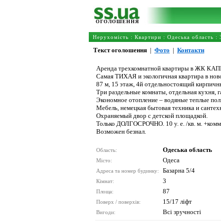
ОГОЛОШЕННЯ
Нерухомість
:
Квартири
:
Одеська область
: 
Текст оголошення
|
Фото
|
Контакти
Аренда трехкомнатной квартиры в ЖК КАПИ
Самая ТИХАЯ и экологичная квартира в нов
87 м, 15 этаж, 4й отдельностоящий кирпичн
Три раздельные комнаты, отдельная кухня, г
Экономное отопление – водяные теплые полы
Мебель, немецкая бытовая техника и сантех
Охраняемый двор с детской площадкой.
Только ДОЛГОСРОЧНО. 10 у. е. /кв. м. +комму
Возможен безнал.
Одеська область
Область:
Одеса
Місто:
Базарна 5/4
Адреса та номер будинку:
3
Кімнат:
87
Площа:
15/17 ліфт
Поверх / поверхів:
Всі зручності
Вигоди: