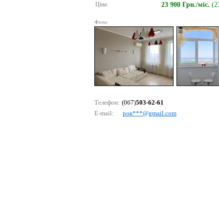
Ціна:
23 900 Грн./міс.
(2
Фото:
Телефон:
(067)
503-62-61
E-mail:
рок***@gmаil.соm