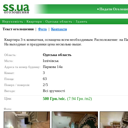
Подати Оголош
ОГОЛОШЕННЯ
Нерухомість
:
Квартири
:
Одеська область
: Здають
Текст оголошення
|
Фото
|
Контакти
Квартира 3-х комнатная, оснащена всем необходимым. Расположение: на Па
На выходные и праздники цена несколько выше.
Одеська область
Область:
Іллічівськ
Місто:
Паркова 14а
Адреса та номер будинку:
3
Кімнат:
63
Площа:
2/5
Поверх / поверхів:
Всі зручності
Вигоди:
Ціна:
500 Грн./міс.
(7.94 Грн./m2)
Фото: