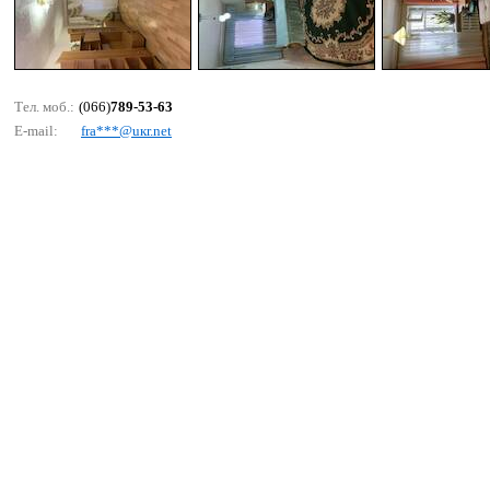
Тел. моб.:
(066)
789-53-63
E-mail:
frа***@uкr.nеt