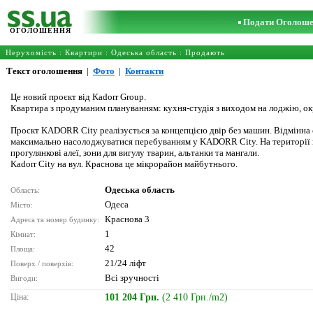
Подати Оголош
ОГОЛОШЕННЯ
Нерухомість
:
Квартири
:
Одеська область
: Продають
Текст оголошення
|
Фото
|
Контакти
Це новий проєкт від Kadorr Group.
Квартира з продуманим плануванням: кухня-студія з виходом на лоджію, о
Проєкт KADORR City реалізується за концепцією двір без машин. Відмінна 
максимально насолоджуватися перебуванням у KADORR City. На території п
прогулянкові алеї, зони для вигулу тварин, альтанки та мангали.
Kadorr City на вул. Краснова це мікрорайон майбутнього.
Одеська область
Область:
Одеса
Місто:
Краснова 3
Адреса та номер будинку:
1
Кімнат:
42
Площа:
21/24 ліфт
Поверх / поверхів:
Всі зручності
Вигоди:
Ціна:
101 204 Грн.
(2 410 Грн./m2)