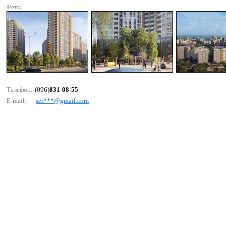
Фото:
Телефон:
(096)
831-08-55
E-mail:
sеr***@gmаil.соm