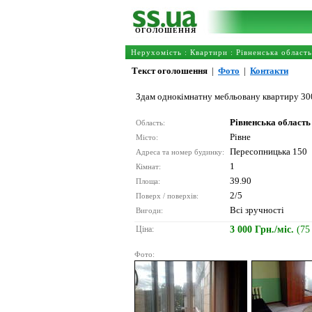
ОГОЛОШЕННЯ
Нерухомість
:
Квартири
:
Рівненська область
Текст оголошення
|
Фото
|
Контакти
Здам однокімнатну мебльовану квартиру 3000 
Рівненська область
Область:
Рівне
Місто:
Пересопницька 150
Адреса та номер будинку:
1
Кімнат:
39.90
Площа:
2/5
Поверх / поверхів:
Всі зручності
Вигоди:
Ціна:
3 000 Грн./міс.
(75
Фото: