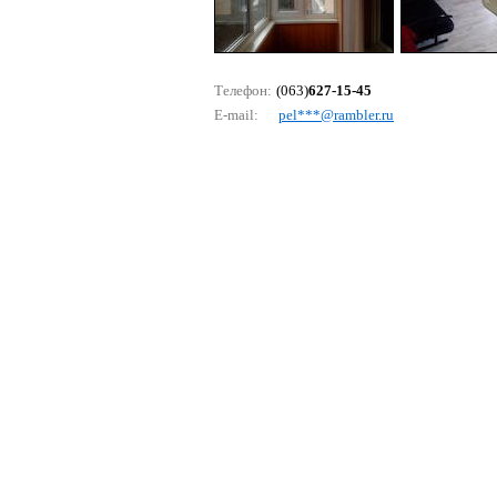
Телефон:
(063)
627-15-45
E-mail:
реl***@rаmblеr.ru