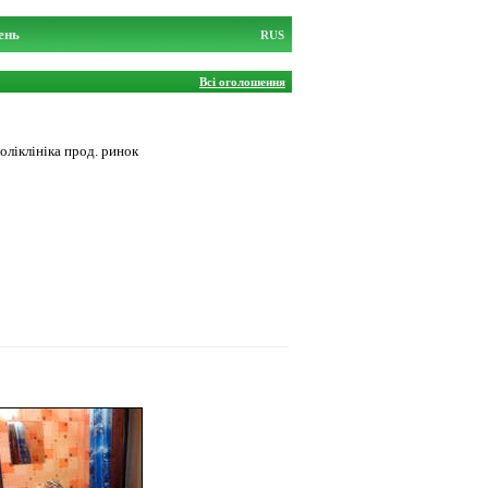
ень
RUS
Всі оголошення
оліклініка прод. ринок