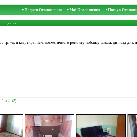
Подати Оголошення
Мої Оголошення
Пошук Оголош
: Здають
гр. +к. п квартира після косметичного ремонту поблизу школа. дит. сад дит. п
 Грн./m2)