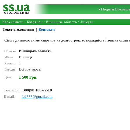
Подати Оголош
ОГОЛОШЕННЯ
Нерухомість
:
Квартири
:
Вінницька область
: Знімуть
Текст оголошення
|
Контакти
Сімя з дитиною зніме квартиру на довгостроково порядність і вчасна оплат
Вінницька область
Область:
Вінниця
Місто:
1
Кімнат:
Всі зручності
Вигоди:
Ціна:
1 500 Грн.
Тел. моб.:
+380(98)
108-72-19
E-mail:
fеd***@gmаil.соm