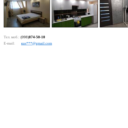
Тел. моб.:
(098)
874-50-10
E-mail:
кus***@gmаil.соm