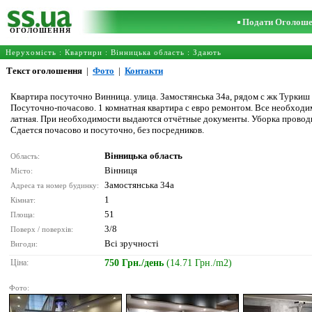
Подати Оголош
ОГОЛОШЕННЯ
Нерухомість
:
Квартири
:
Вінницька область
: Здають
Текст оголошення
|
Фото
|
Контакти
Квартира посуточно Винница. улица. Замостянська 34а, рядом с жк Туркиш
Посуточно-почасово. 1 комнатная квартира с евро ремонтом. Все необходимо
латная. При необходимости выдаются отчётные документы. Уборка проводи
Сдается почасово и посуточно, без посредников.
Вінницька область
Область:
Вінниця
Місто:
Замостянська 34а
Адреса та номер будинку:
1
Кімнат:
51
Площа:
3/8
Поверх / поверхів:
Всі зручності
Вигоди:
Ціна:
750 Грн./день
(14.71 Грн./m2)
Фото: