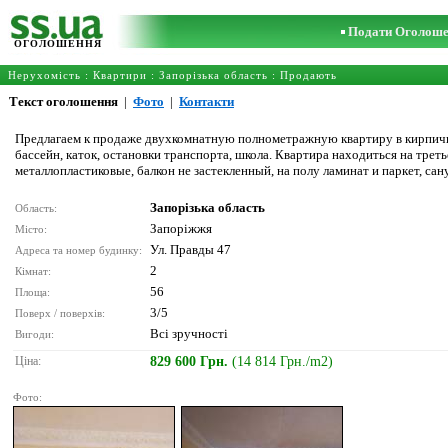
Подати Оголош
ОГОЛОШЕННЯ
Нерухомість
:
Квартири
:
Запорізька область
: Продають
Текст оголошення
|
Фото
|
Контакти
Предлагаем к продаже двухкомнатную полнометражную квартиру в кирпично
бассейн, каток, остановки транспорта, школа. Квартира находиться на треть
металлопластиковые, балкон не застекленный, на полу ламинат и паркет, са
Запорізька область
Область:
Запоріжжя
Місто:
Ул. Правды 47
Адреса та номер будинку:
2
Кімнат:
56
Площа:
3/5
Поверх / поверхів:
Всі зручності
Вигоди:
Ціна:
829 600 Грн.
(14 814 Грн./m2)
Фото: