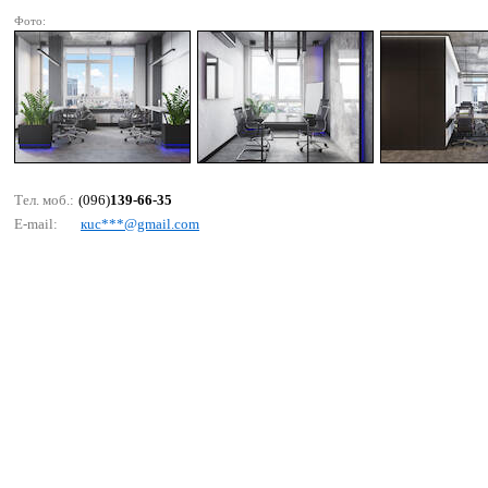
Фото:
Тел. моб.:
(096)
139-66-35
E-mail:
кuс***@gmаil.соm