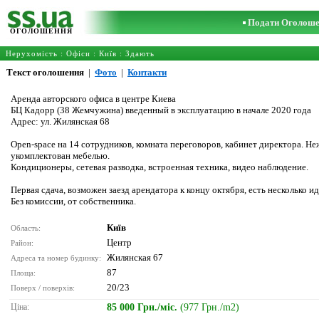
Подати Оголош
ОГОЛОШЕННЯ
Нерухомість
:
Офіси
:
Київ
: Здають
Текст оголошення
|
Фото
|
Контакти
Аренда авторского офиса в центре Киева
БЦ Кадорр (38 Жемчужина) введенный в эксплуатацию в начале 2020 года
Адрес: ул. Жилянская 68
Open-space на 14 сотрудников, комната переговоров, кабинет директора. Н
укомплектован мебелью.
Кондиционеры, сетевая разводка, встроенная техника, видео наблюдение.
Первая сдача, возможен заезд арендатора к концу октября, есть несколько
Без комиссии, от собственника.
Київ
Область:
Центр
Район:
Жилянская 67
Адреса та номер будинку:
87
Площа:
20/23
Поверх / поверхів:
Ціна:
85 000 Грн./міс.
(977 Грн./m2)