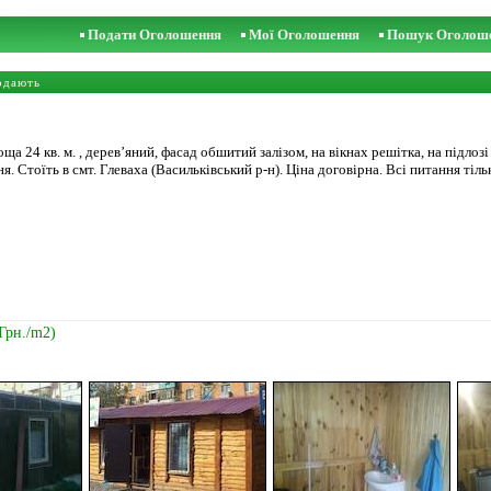
Подати Оголошення
Мої Оголошення
Пошук Оголош
одають
ща 24 кв. м. , дерев’яний, фасад обшитий залізом, на вікнах решітка, на підло
. Стоїть в смт. Глеваха (Васильківський р-н). Ціна договірна. Всі питання тіль
 Грн./m2)