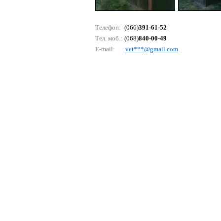
Телефон:
(066)
391-61-52
Тел. моб.:
(068)
840-00-49
E-mail:
vеt***@gmаil.соm