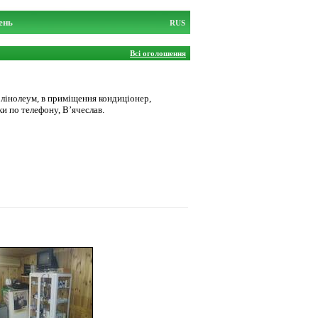
ень
RUS
Всі оголошення
зі лінолеум, в приміщення кондиціонер,
ки по телефону, В’ячеслав.