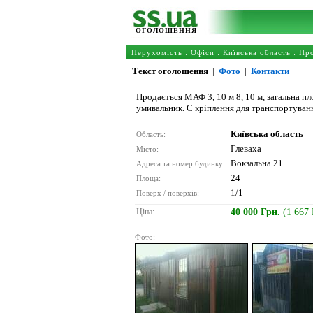
ОГОЛОШЕННЯ
Нерухомість
:
Офіси
:
Київська область
: Пр
Текст оголошення
|
Фото
|
Контакти
Продається МАФ 3, 10 м 8, 10 м, загальна пло
умивальник. Є кріплення для транспортування
Київська область
Область:
Глеваха
Місто:
Вокзальна 21
Адреса та номер будинку:
24
Площа:
1/1
Поверх / поверхів:
Ціна:
40 000 Грн.
(1 667
Фото: