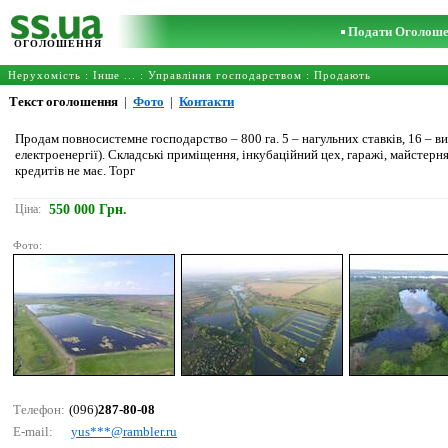
Подати Оголош
ОГОЛОШЕННЯ
Нерухомість
:
Інше ...
:
Управління господарством
: Продають
Текст оголошення
|
Фото
|
Контакти
Продам повносистемне господарство – 800 га. 5 – нагульних ставків, 16 – в
електроенергії). Складські приміщення, інкубаційний цех, гаражі, майстерня
кредитів не має. Торг
Ціна:
550 000 Грн.
Фото:
Телефон:
(096)
287-80-08
E-mail:
yus***@rаmblеr.ru