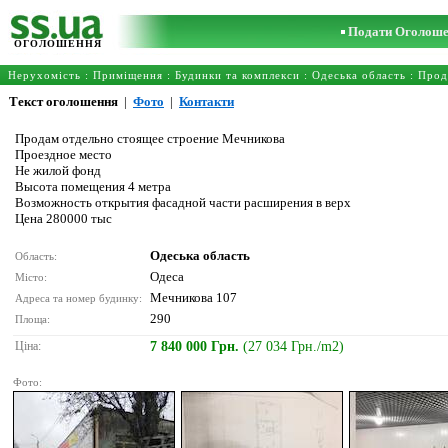
Подати Оголош
ОГОЛОШЕННЯ
Нерухомість
:
Приміщення
:
Будинки та комплекси
:
Одеська область
: Прод
Текст оголошення
|
Фото
|
Контакти
Продам отдельно стоящее строение Мечникова
Проездное место
Не жилой фонд
Высота помещения 4 метра
Возможность открытия фасадной части расширения в верх
Цена 280000 тыс
Одеська область
Область:
Одеса
Місто:
Мечникова 107
Адреса та номер будинку:
290
Площа:
Ціна:
7 840 000 Грн.
(27 034 Грн./m2)
Фото: