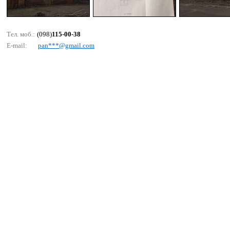
Тел. моб.:
(098)
115-00-38
E-mail:
раn***@gmаil.соm