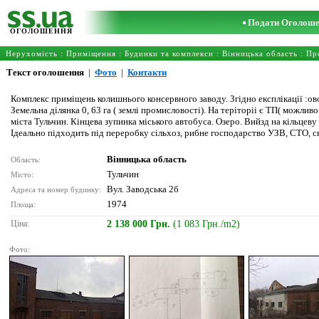
Подати Оголош
ОГОЛОШЕННЯ
Нерухомість
:
Приміщення
:
Будинки та комплекси
:
Вінницька область
: Пр
Текст оголошення
|
Фото
|
Контакти
Комплекс приміщень колишнього консервного заводу. Згідно експлікації :ово
Земельна ділянка 0, 63 га ( землі промисловості). На теріторіі є ТП( можли
міста Тульчин. Кінцева зупинка міського автобуса. Озеро. Вийзд на кільцеву 
Ідеально підходить під переробку сільхоз, рибне господарство УЗВ, СТО, с
Вінницька область
Область:
Тульчин
Місто:
Вул. Заводська 2б
Адреса та номер будинку:
1974
Площа:
Ціна:
2 138 000 Грн.
(1 083 Грн./m2)
Фото: